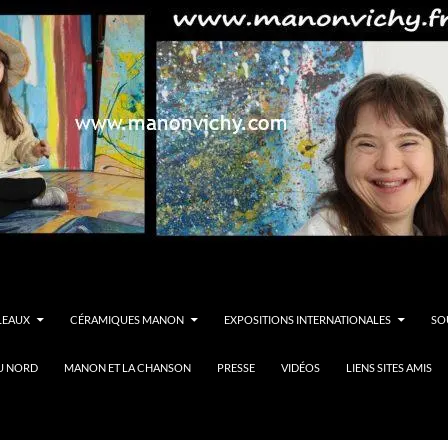
LEAUX
CÉRAMIQUES MANON
EXPOSITIONS INTERNATIONALES
SO
U NORD
MANON ET LA CHANSON
PRESSE
VIDÉOS
LIENS SITES AMIS