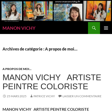
Aller
au
contenu
Recherche
MANON VICHY
MENU
PRINCI
Archives de catégorie : A propos de moi…
A PROPOS DE MOI...
MANON VICHY ARTISTE
PEINTRE COLORISTE
25 MARS 2025
PATRICE VICHY
LAISSER UN COMMENTAIRE
MANON VICHY
ARTISTE PEINTRE COLORISTE