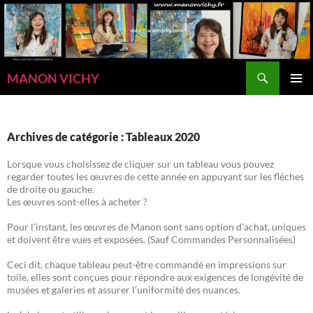
Aller
au
contenu
Recherche
MANON VICHY
MENU
PRINCI
Archives de catégorie : Tableaux 2020
Lorsque vous choisissez de cliquer sur un tableau vous pouvez
regarder toutes les œuvres de cette année en appuyant sur les flèches
de droite ou gauche.
Les œuvres sont-elles à acheter ?
Pour l’instant, les œuvres de Manon sont sans option d’achat, uniques
et doivent être vues et exposées. (Sauf Commandes Personnalisées)
Ceci dit, chaque tableau peut-être commandé en impressions sur
toile, elles sont conçues pour répondre aux exigences de longévité de
musées et galeries et assurer l’uniformité des nuances.