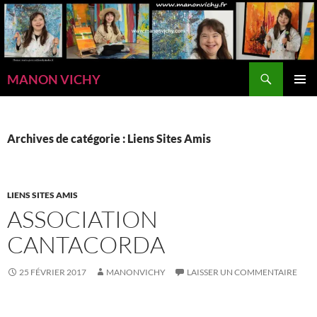
Aller
au
contenu
Recherche
MANON VICHY
MENU
PRINCI
Archives de catégorie : Liens Sites Amis
LIENS SITES AMIS
ASSOCIATION
CANTACORDA
25 FÉVRIER 2017
MANONVICHY
LAISSER UN COMMENTAIRE