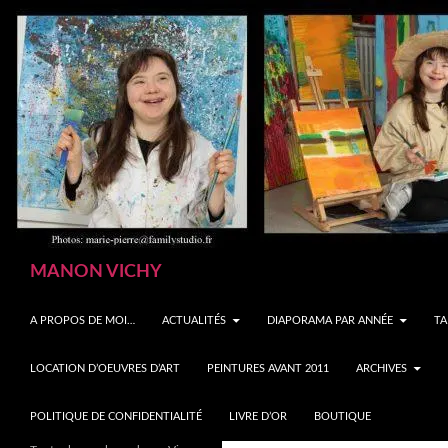
Aller
au
contenu
Recherche
MANON VICHY
A PROPOS DE MOI…
ACTUALITÉS
DIAPORAMA PAR ANNÉE
TA
LOCATION D’OEUVRES D’ART
PEINTURES AVANT 2011
ARCHIVES
POLITIQUE DE CONFIDENTIALITÉ
LIVRE D’OR
BOUTIQUE