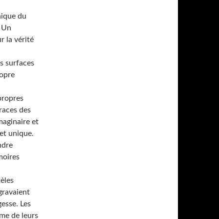
nique du
. Un
r la vérité
s surfaces
ropre
 propres
races des
maginaire et
 et unique.
ndre
moires
èles
gravaient
gesse. Les
sme de leurs