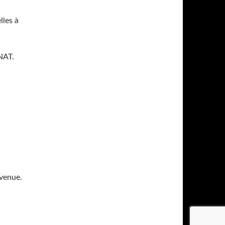
lles à
NAT.
 venue.