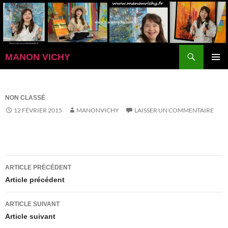
Aller
au
contenu
Recherche
MANON VICHY
MENU
PRINCI
NON CLASSÉ
12 FÉVRIER 2015
MANONVICHY
LAISSER UN COMMENTAIRE
Navigation
ARTICLE PRÉCÉDENT
des
Article précédent
articles
ARTICLE SUIVANT
Article suivant