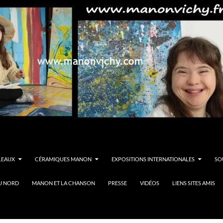
LEAUX
CÉRAMIQUES MANON
EXPOSITIONS INTERNATIONALES
SO
U NORD
MANON ET LA CHANSON
PRESSE
VIDÉOS
LIENS SITES AMIS