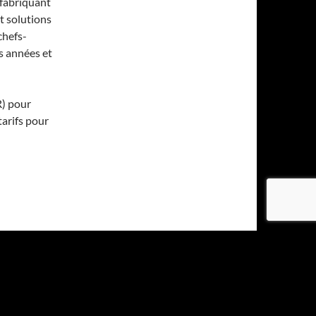
 fabriquant
t solutions
chefs-
es années et
) pour
tarifs pour