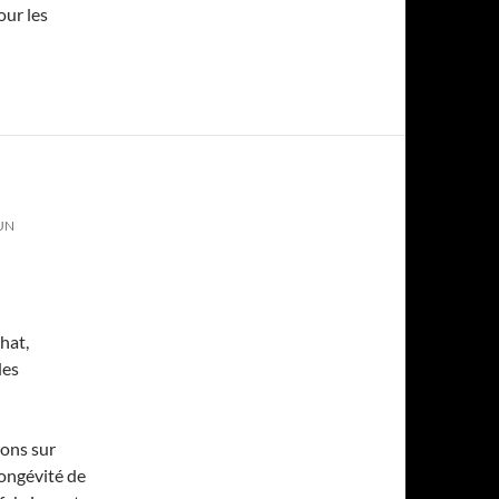
our les
UN
hat,
des
ions sur
longévité de