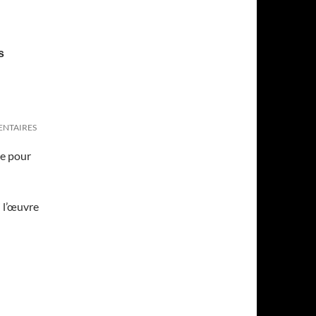
s
NTAIRES
ée pour
 l’œuvre