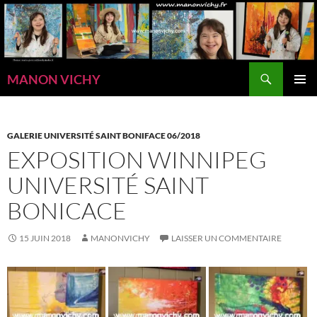
Aller
au
contenu
Recherche
MANON VICHY
MENU
PRINCI
GALERIE UNIVERSITÉ SAINT BONIFACE 06/2018
EXPOSITION WINNIPEG
UNIVERSITÉ SAINT
BONICACE
15 JUIN 2018
MANONVICHY
LAISSER UN COMMENTAIRE