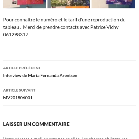
Pour connaitre le numéro et le tarif d’une reproduction du
tableau . Merci de prendre contacts avec Patrice Vichy
061298317.
Navigation
ARTICLE PRÉCÉDENT
des
Interview de Maria Fernanda Arentsen
articles
ARTICLE SUIVANT
MV201806001
LAISSER UN COMMENTAIRE
Votre adresse e-mail ne sera pas publiée.
Les champs obligatoires