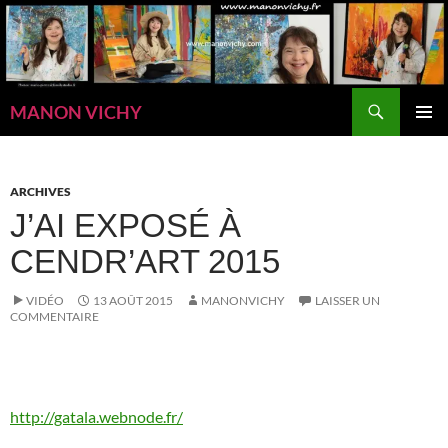
Aller
au
contenu
Recherche
MANON VICHY
MENU
PRINCI
ARCHIVES
J’AI EXPOSÉ À
CENDR’ART 2015
VIDÉO
13 AOÛT 2015
MANONVICHY
LAISSER UN
COMMENTAIRE
http://gatala.webnode.fr/