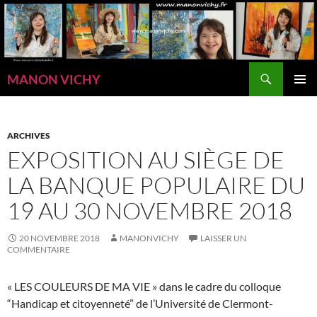
Aller
au
contenu
Recherche
MANON VICHY
MENU
PRINCI
ARCHIVES
EXPOSITION AU SIÈGE DE
LA BANQUE POPULAIRE DU
19 AU 30 NOVEMBRE 2018
20 NOVEMBRE 2018
MANONVICHY
LAISSER UN
COMMENTAIRE
« LES COULEURS DE MA VIE » dans le cadre du colloque
“Handicap et citoyenneté” de l’Université de Clermont-