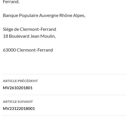
Ferrand.
Banque Populaire Auvergne Rhône Alpes,
Siège de Clermont-Ferrand
18 Boulevard Jean Moulin,
63000 Clermont-Ferrand
Navigation
ARTICLE PRÉCÉDENT
des
MV2610201801
articles
ARTICLE SUIVANT
MV23122018001