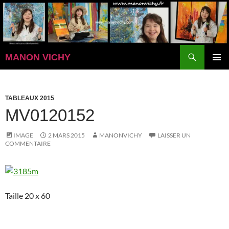
Aller
au
contenu
Recherche
MANON VICHY
MENU
PRINCI
TABLEAUX 2015
MV0120152
IMAGE
2 MARS 2015
MANONVICHY
LAISSER UN
COMMENTAIRE
Taille 20 x 60