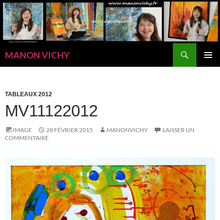
Aller
au
contenu
Recherche
MANON VICHY
MENU
PRINCI
TABLEAUX 2012
MV11122012
IMAGE
28 FÉVRIER 2015
MANONVICHY
LAISSER UN
COMMENTAIRE