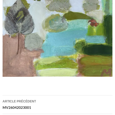
Navigation
ARTICLE PRÉCÉDENT
des
MV26042023001