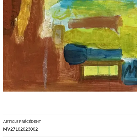
Navigation
ARTICLE PRÉCÉDENT
des
MV27102023002