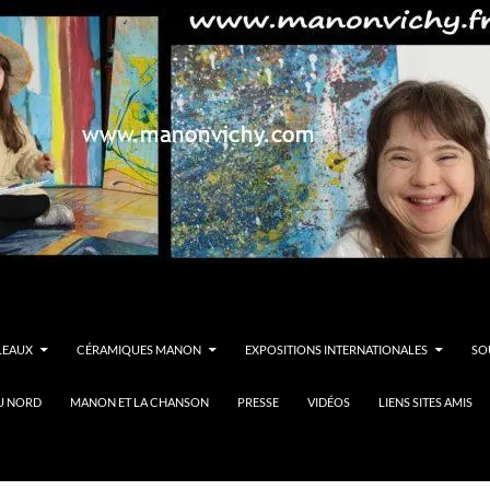
LEAUX
CÉRAMIQUES MANON
EXPOSITIONS INTERNATIONALES
SO
U NORD
MANON ET LA CHANSON
PRESSE
VIDÉOS
LIENS SITES AMIS