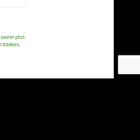
savoir plus
 traitées
.