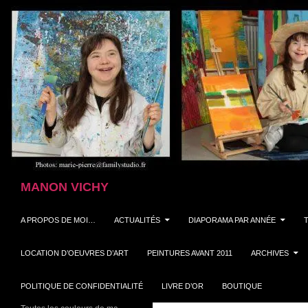
Aller
au
contenu
Recherche
MANON VICHY
A PROPOS DE MOI…
ACTUALITÉS
DIAPORAMA PAR ANNÉE
LOCATION D’OEUVRES D’ART
PEINTURES AVANT 2011
ARCHIVES
POLITIQUE DE CONFIDENTIALITÉ
LIVRE D’OR
BOUTIQUE