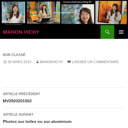
Aller
au
contenu
Recherche
MANON VICHY
MENU
PRINCI
NON CLASSÉ
30 MARS 2015
MANONVICHY
LAISSER UN COMMENTAIRE
Navigation
ARTICLE PRÉCÉDENT
des
MV2503201502
articles
ARTICLE SUIVANT
Photos sur toiles ou sur aluminium