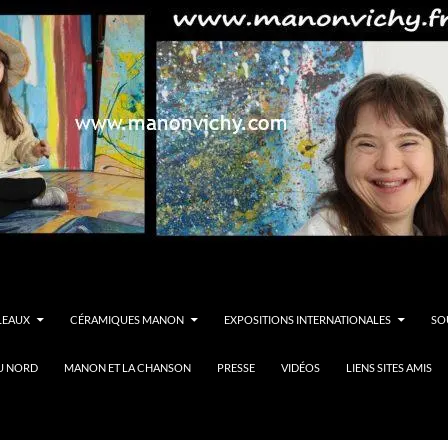
LEAUX
CÉRAMIQUES MANON
EXPOSITIONS INTERNATIONALES
SO
U NORD
MANON ET LA CHANSON
PRESSE
VIDÉOS
LIENS SITES AMIS