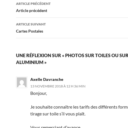
Navigation
ARTICLE PRÉCÉDENT
des
Article précédent
articles
ARTICLE SUIVANT
Cartes Postales
UNE RÉFLEXION SUR « PHOTOS SUR TOILES OU SU
ALUMINIUM »
Axelle Davranche
13 NOVEMBRE 2018 À 12 H 36 MIN
Bonjour,
Je souhaite connaître les tarifs des différents for
tirage sur toile s’il vous plaît.
Vous remerciant d’avance,